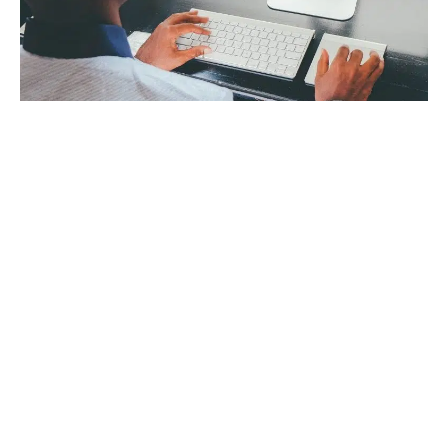
Faut-il acheter son matériel
informatique à crédit ?
Vous désirez acheter un nouvel ordinateur ou un autre matériel
informatique ? Il s'agit d'un bon investissement en fonction
…
En savoir plus
RECHERCHE
DERNIÈRES ACTUS